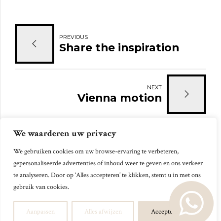
PREVIOUS
Share the inspiration
NEXT
Vienna motion
We waarderen uw privacy
We gebruiken cookies om uw browse-ervaring te verbeteren,
gepersonaliseerde advertenties of inhoud weer te geven en ons verkeer
2024 © Perfect Finance & Advice. Alle Rechten
te analyseren. Door op ‘Alles accepteren’ te klikken, stemt u in met ons
gebruik van cookies.
Voorbehouden.
Website gerealiseerd door RaceLine Media.
Aanpassen
Alles afwijzen
Accepteer alles