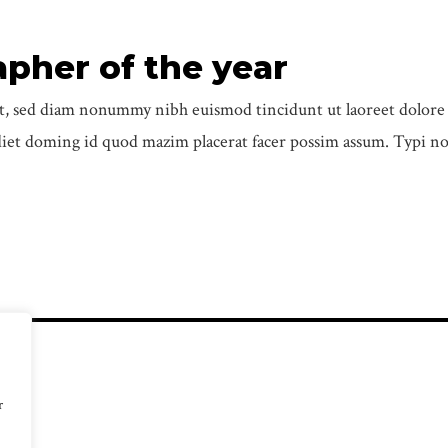
apher of the year
lit, sed diam nonummy nibh euismod tincidunt ut laoreet dolor
diet doming id quod mazim placerat facer possim assum. Typi no
r