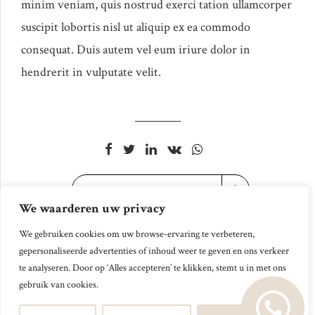
minim veniam, quis nostrud exerci tation ullamcorper
suscipit lobortis nisl ut aliquip ex ea commodo
consequat. Duis autem vel eum iriure dolor in
hendrerit in vulputate velit.
CONTINUE READING
We waarderen uw privacy
We gebruiken cookies om uw browse-ervaring te verbeteren,
gepersonaliseerde advertenties of inhoud weer te geven en ons verkeer
2024 © Perfect Finance & Advice. Alle Rechten
te analyseren. Door op ‘Alles accepteren’ te klikken, stemt u in met ons
gebruik van cookies.
Voorbehouden.